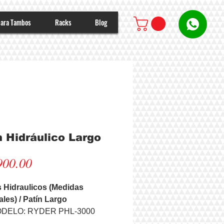
para Tambos
Racks
Blog
n Hidráulico Largo
Precio
900.00
s Hidraulicos (Medidas 
les) / Patín Largo
DELO: RYDER PHL-3000
DIDAS: 27" x 71"