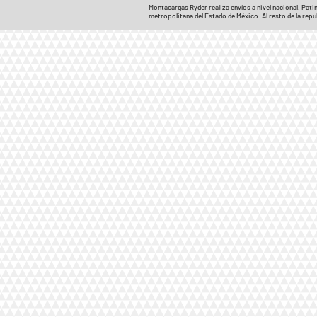
Montacargas Ryder realiza envíos a nivel nacional. Pat
metropolitana del Estado de México. Al resto de la repu