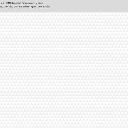
is a CDMX (ciudad de mexico) y área
cruz, merida, quintana roo, guerrero y más.