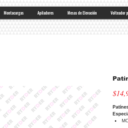
Montacargas
Apiladores
Mesas de Elevación
Volteador 
Patí
$14,
Patíne
Especia
MO
ME