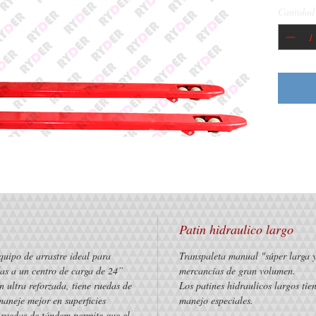
Cantidad
AL
AL
Patin hidraulico largo
quipo de arrastre ideal para 
Transpaleta manual "súper larga 
das a un centro de carga de 24” 
mercancías de gran volumen.
 ultra reforzada, tiene ruedas de 
Los patines hidraulicos largos tie
aneje mejor en superficies 
manejo especiales. 
 ruedas de tándem permite que el 