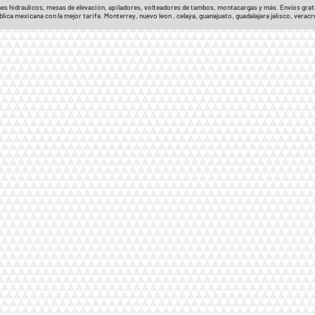
ines hidraulicos, mesas de elevación, apiladores, volteadores de tambos, montacargas y más. Envíos grat
blica mexicana con la mejor tarifa. Monterrey, nuevo leon , celaya, guanajuato, guadalajara jalisco, vera