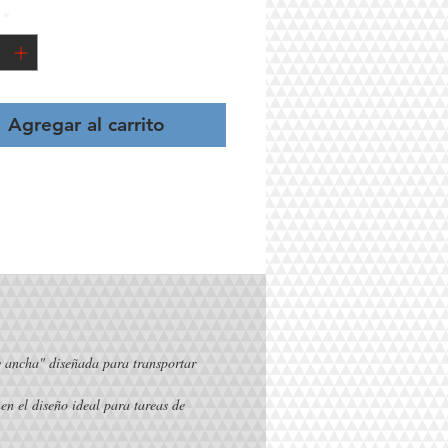
*
TURA MINIMA: 8.5 cm
TURA MAXIMA: 19.5 cm
Agregar al carrito
y ancha" diseñada para transportar 
nen el diseño ideal para tareas de 