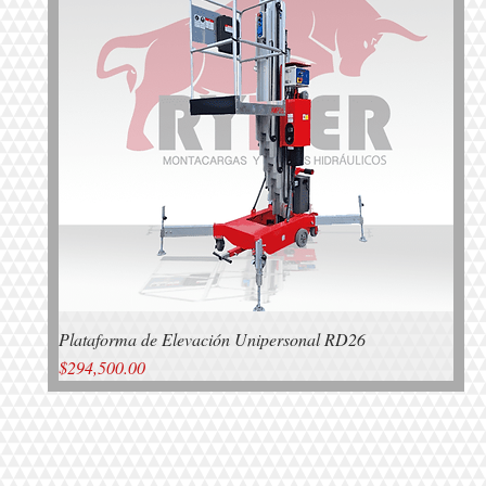
Plataforma de Elevación Unipersonal RD26
Vista rápida
Precio
$294,500.00