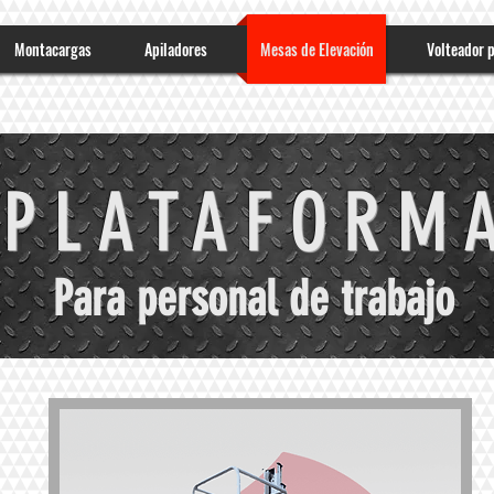
Montacargas
Apiladores
Mesas de Elevación
Volteador 
PLATAFORM
Para personal de trabajo